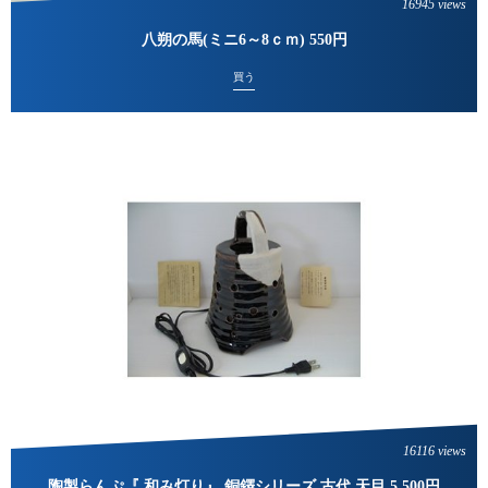
16945 views
八朔の馬(ミニ6～8ｃｍ) 550円
買う
16116 views
陶製らんぷ『 和み灯り』 銅鐸シリーズ 古代 天目 5,500円