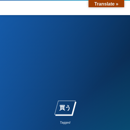
Translate »
買う
Tagged