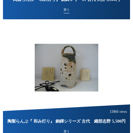
買う
15866 views
陶製らんぷ『 和み灯り』 銅鐸シリーズ 古代 織部志野 5,500円
買う