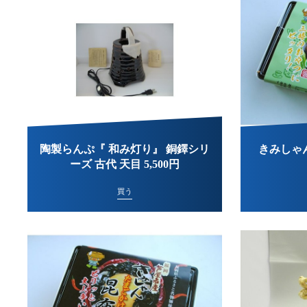
陶製らんぷ『 和み灯り』 銅鐸シリ
きみしゃ
ーズ 古代 天目 5,500円
買う