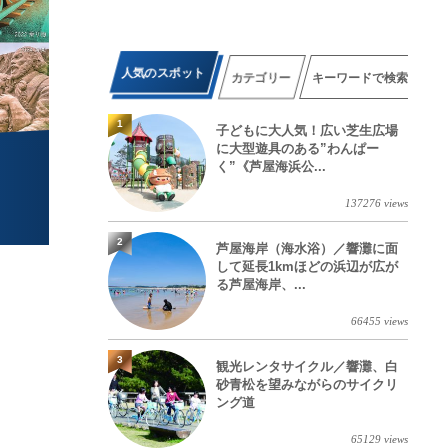
人気のスポット
カテゴリー
キーワードで検索
1
子どもに大人気！広い芝生広場
に大型遊具のある”わんぱー
く”《芦屋海浜公...
137276 views
2
芦屋海岸（海水浴）／響灘に面
して延長1kmほどの浜辺が広が
る芦屋海岸、...
66455 views
3
観光レンタサイクル／響灘、白
砂青松を望みながらのサイクリ
ング道
65129 views