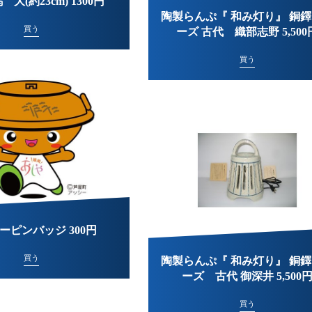
大(約23cm) 1300円
陶製らんぷ『 和み灯り』 銅
買う
ーズ 古代 織部志野 5,500
買う
ーピンバッジ 300円
買う
陶製らんぷ『 和み灯り』 銅
ーズ 古代 御深井 5,500
買う