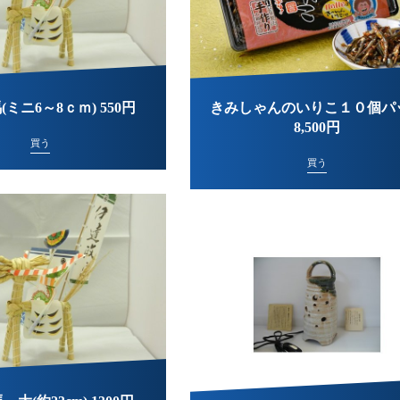
ミニ6～8ｃｍ) 550円
きみしゃんのいりこ１０個パ
8,500円
買う
買う