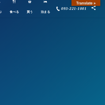
Translate »
093-221-1001
ぶ
食べる
買う
泊まる
宿泊