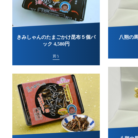
きみしゃんのたまごかけ昆布５個パ
八朔の馬(
ック 4,580円
買う