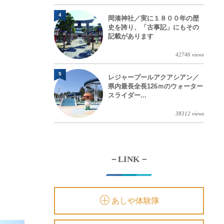
4
岡湊神社／実に１８００年の歴
史を誇り、「古事記」にもその
記載があります
42746 views
5
レジャープールアクアシアン／
県内最長全長126ｍのウォーター
スライダー...
38312 views
－LINK－
あしや体験隊