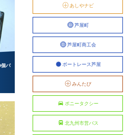
あしやナビ
芦屋町
芦屋町商工会
ボートレース芦屋
0個パ
みんたび
ポニータクシー
北九州市営バス