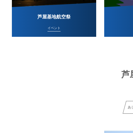
芦屋基地航空祭
イベント
芦
あ