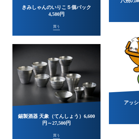
八朔の馬 
きみしゃんのいりこ５個パック
4,580円
買う
アッシ
錫製酒器 天象（てんしょう）6,600
円～27,500円
買う