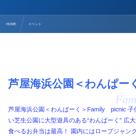
HOME
イベント
芦屋海浜公園＜わんぱー
Fam
芦屋海浜公園＜わんぱーく＞Family picnic
い芝生公園に大型遊具のある“わんぱーく” 広
食べるお弁当は最高！ 園内にはロープジャン