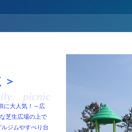
く＞
ily picnic
 子供に大人気！～広
大な芝生広場の上で
グルジムやすべり台