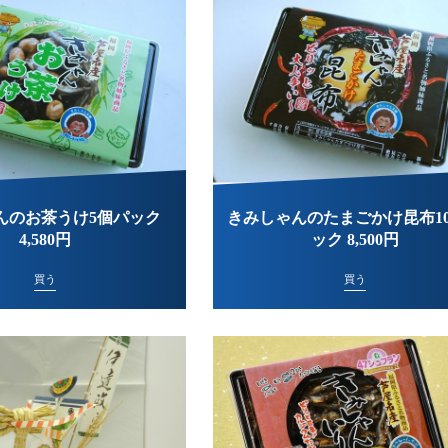
んのお茶うけ5個パック
きみしゃんのたまごかけ昆布1
4,580円
ック 8,500円
買う
買う